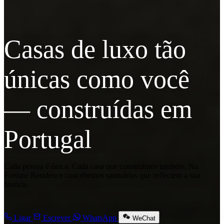
Casas de luxo tão
únicas como você
— construídas em
Portugal
Cada pessoa é única. Cada casa que construímos também. Na
Fortune Residence concebemos santuários que reflectem a sua
história.
Ligar
Escrever
WhatsApp
WeChat